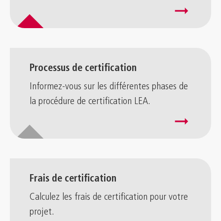
arrow_right_alt
Processus de certification
Informez-vous sur les différentes phases de
la procédure de certification LEA.
arrow_right_alt
Frais de certification
Calculez les frais de certification pour votre
projet.